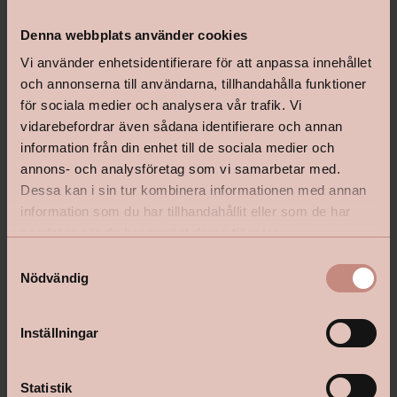
Relaterade produkter
Denna webbplats använder cookies
Vi använder enhetsidentifierare för att anpassa innehållet
och annonserna till användarna, tillhandahålla funktioner
för sociala medier och analysera vår trafik. Vi
vidarebefordrar även sådana identifierare och annan
information från din enhet till de sociala medier och
annons- och analysföretag som vi samarbetar med.
Dessa kan i sin tur kombinera informationen med annan
information som du har tillhandahållit eller som de har
samlat in när du har använt deras tjänster.
S
Nödvändig
a
m
t
Lycke Snickeri- & Lackfärgsgrund
Lycke Snickeri- & Lackfär
Inställningar
y
0,75L
c
k
Statistik