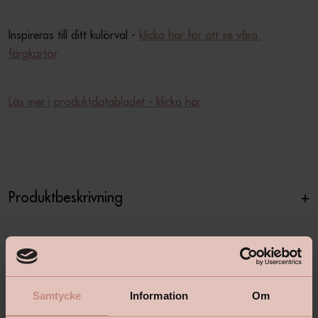
Inspireras till ditt kulörval - 
klicka här för att se våra 
färgkartor
Läs mer i produktdatabladet - klicka här
Produktbeskrivning
+
Specifikationer
+
Samtycke
Information
Om