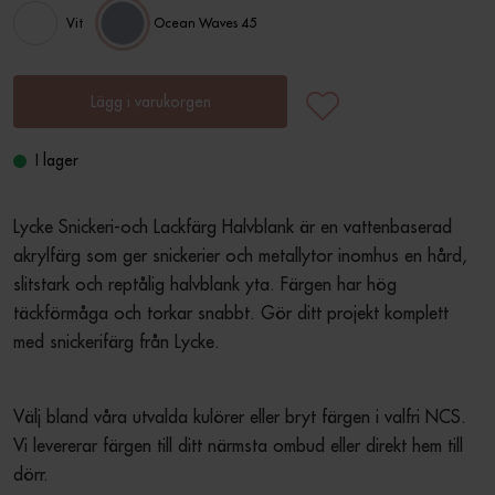
Vit
Ocean Waves 45
Lägg i varukorgen
I lager
Lycke Snickeri-och Lackfärg Halvblank är en vattenbaserad 
akrylfärg som ger snickerier och metallytor inomhus en hård, 
slitstark och reptålig halvblank yta. Färgen har hög 
täckförmåga och torkar snabbt. Gör ditt projekt komplett 
med snickerifärg från Lycke.
Välj bland våra utvalda kulörer eller bryt färgen i valfri NCS. 
Vi levererar färgen till ditt närmsta ombud eller direkt hem till 
dörr.