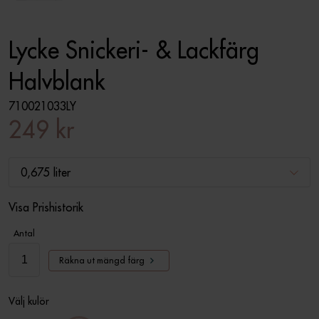
Lycke Snickeri- & Lackfärg
Halvblank
710021033LY
249 kr
0,675 liter
Visa Prishistorik
Antal
Räkna ut mängd färg
Välj kulör