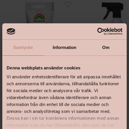
Samtycke
Information
Om
Denna webbplats använder cookies
Vi använder enhetsidentifierare för att anpassa innehållet
och annonserna till användarna, tillhandahålla funktioner
Beckers Snickerispackel
Inomhustvätt Beckers Plus
för sociala medier och analysera vår trafik. Vi
vidarebefordrar även sådana identifierare och annan
information från din enhet till de sociala medier och
annons- och analysföretag som vi samarbetar med.
Dessa kan i sin tur kombinera informationen med annan
information som du har tillhandahållit eller som de har