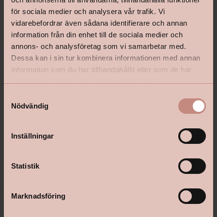
för sociala medier och analysera vår trafik. Vi
vidarebefordrar även sådana identifierare och annan
information från din enhet till de sociala medier och
annons- och analysföretag som vi samarbetar med.
Dessa kan i sin tur kombinera informationen med annan
information som du har tillhandahållit eller som de har
samlat in när du har använt deras tjänster.
Lycke Väggfärg Ultramatt
Lycke Väggfärg Matt
S
Nödvändig
a
m
t
Inställningar
Pris från
Pris från
699 kr
399 kr
y
c
Välj kulör
Välj kulör
k
Statistik
e
s
Marknadsföring
v
a