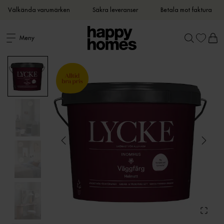
Välkända varumärken
Säkra leveranser
Betala mot faktura
Meny