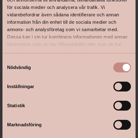
för sociala medier och analysera vår trafik. Vi
vidarebefordrar även sådana identifierare och annan
information från din enhet till de sociala medier och
annons- och analysföretag som vi samarbetar med.
Dessa kan i sin tur kombinera informationen med annan
information som du har tillhandahållit eller som de har
samlat in när du har använt deras tjänster.
Lycke Väggfärg Ultramatt
Lycke Väggfärg Matt
S
Nödvändig
a
m
t
Inställningar
Pris från
Pris från
699 kr
399 kr
y
c
Välj kulör
Välj kulör
k
Statistik
e
s
Marknadsföring
v
a