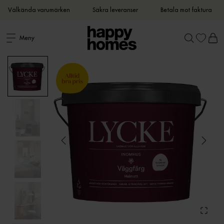
Välkända varumärken
Säkra leveranser
Betala mot faktura
Meny