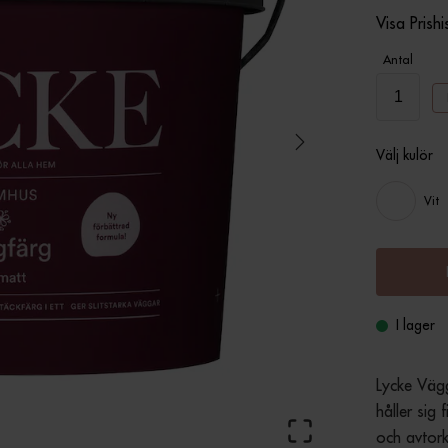
Visa Prishi
Antal
Välj kulör
Vit
I lager
Lycke Vägg
håller sig
och avtork