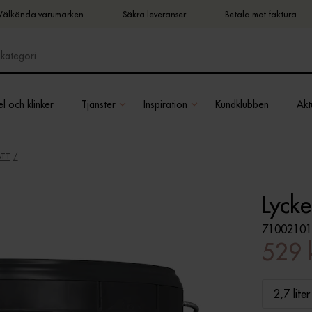
Välkända varumärken
Säkra leveranser
Betala mot faktura
l och klinker
Tjänster
Inspiration
Kundklubben
Aktu
ATT
Lyck
71002101
529 
2,7 liter