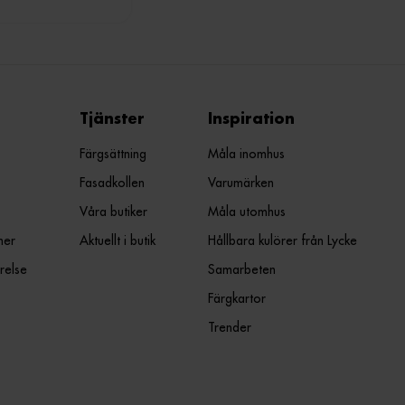
Tjänster
Inspiration
Färgsättning
Måla inomhus
Fasadkollen
Varumärken
Våra butiker
Måla utomhus
ner
Aktuellt i butik
Hållbara kulörer från Lycke
relse
Samarbeten
Färgkartor
Trender