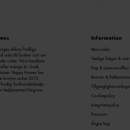
mes
Information
ges äldsta frivilliga
Mina sidor
d cirka 80 butiker runt om
Vanliga frågor & svar
kala rötter. Våra handlare
efter många år i butik,
Köp & Leveransvillkor
ationer. Happy Homes har
Returer & Reklamatio
nde kostym sedan 2010,
ivillig fackhandelskedja
Tillgänglighetsredogö
er kedjenamnet Färgsam.
Cookiepolicy
Integritetspolicy
Pressrum
Ångra köp