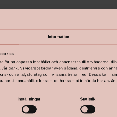
Använd vår
behöver.
Information
Inspireras t
cookies
Läs mer i 
e för att anpassa innehållet och annonserna till användarna, tillh
vår trafik. Vi vidarebefordrar även sådana identifierare och anna
+
Specifik
nnons- och analysföretag som vi samarbetar med. Dessa kan i sin
har tillhandahållit eller som de har samlat in när du har använt 
Inställningar
Statistik