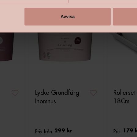
Avvisa
Lycke Grundfärg
Rollerse
Inomhus
18Cm
Pris från
299 kr
Pris
179 