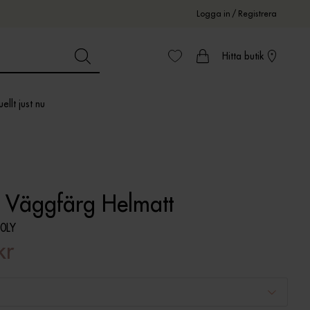
Logga in
/
Registrera
Hitta butik
ellt just nu
e Väggfärg Helmatt
0LY
kr