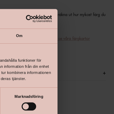
 enkla åtgångsberäkning för att räkna ut hur mykcet färg du 
Om
ill ditt kulörval - 
klicka här för att se våra färgkartor
produktdatabladet - klicka här
andahålla funktioner för
n information från din enhet
ationer
+
 tur kombinera informationen
deras tjänster.
Marknadsföring