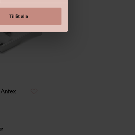
Tillåt alla
t Antex
kr