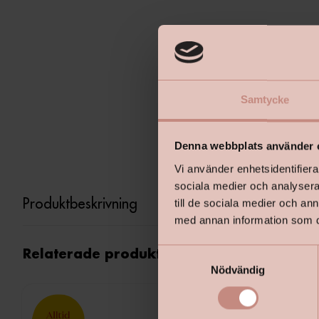
Samtycke
Denna webbplats använder 
Vi använder enhetsidentifierar
sociala medier och analysera 
Produktbeskrivning
till de sociala medier och a
med annan information som du 
S
Relaterade produkter
Nödvändig
a
m
t