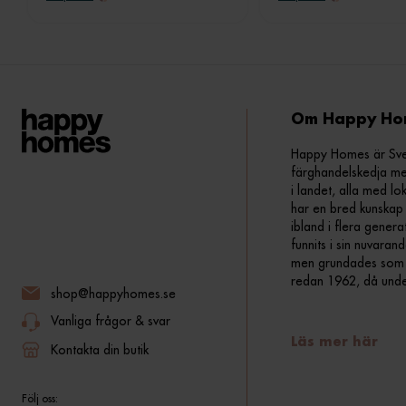
Om Happy Ho
Happy Homes är Sveri
färghandelskedja me
i landet, alla med lo
har en bred kunskap 
ibland i flera gener
funnits i sin nuvara
men grundades som fr
redan 1962, då und
shop@happyhomes.se
Vanliga frågor & svar
Läs mer här
Kontakta din butik
Följ oss: