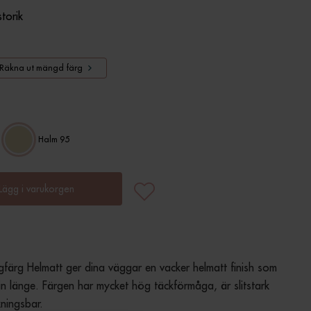
storik
Räkna ut mängd färg
Halm 95
Lägg i varukorgen
färg Helmatt ger dina väggar en vacker helmatt finish som 
 fin länge. Färgen har mycket hög täckförmåga, är slitstark 
ningsbar.