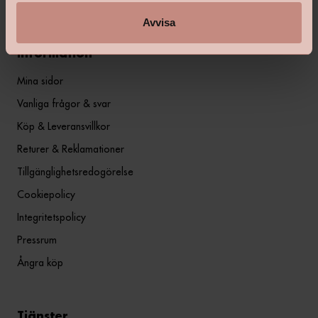
Avvisa
Information
Mina sidor
Vanliga frågor & svar
Köp & Leveransvillkor
Returer & Reklamationer
Tillgänglighetsredogörelse
Cookiepolicy
Integritetspolicy
Pressrum
Ångra köp
Tjänster