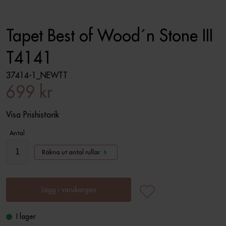
Tapet Best of Wood´n Stone III
T4141
37414-1_NEWTT
699 kr
Visa Prishistorik
Antal
Räkna ut antal rullar
Lägg i varukorgen
I lager