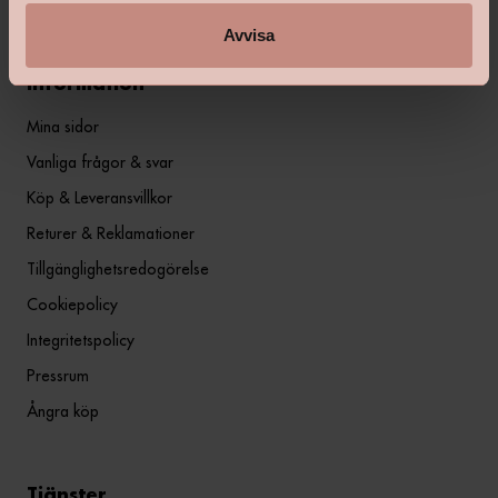
Avvisa
Information
Mina sidor
Vanliga frågor & svar
Köp & Leveransvillkor
Returer & Reklamationer
Tillgänglighetsredogörelse
Cookiepolicy
Integritetspolicy
Pressrum
Ångra köp
Tjänster