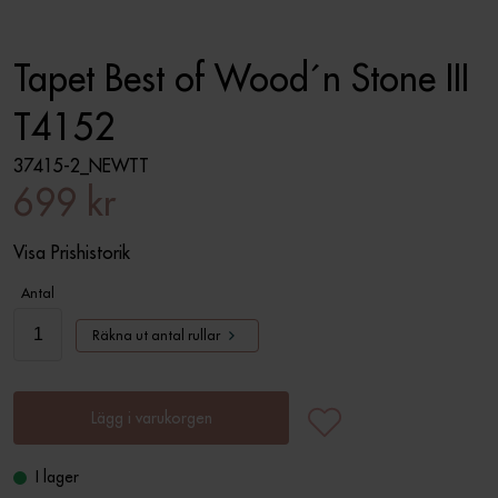
Tapet Best of Wood´n Stone III
T4152
37415-2_NEWTT
699 kr
Visa Prishistorik
Antal
Räkna ut antal rullar
Lägg i varukorgen
I lager