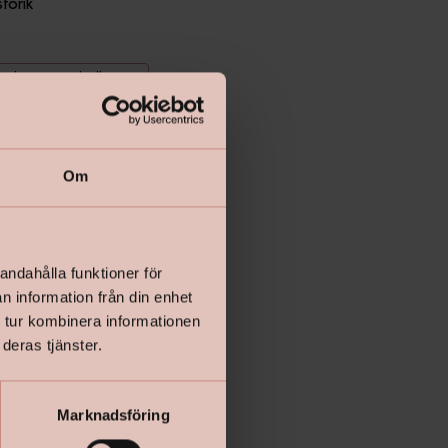
storik
Räkna ut antal rullar
Lägg i varukorgen
Om
andahålla funktioner för
n information från din enhet
 tur kombinera informationen
deras tjänster.
Marknadsföring