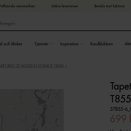
Välkända varumärken
Säkra leveranser
Betala mot faktura
l och klinker
Tjänster
Inspiration
Kundklubben
Aktu
APET BEST OF WOOD´N STONE III T8556
Tapet
T85
37855-6_
699 