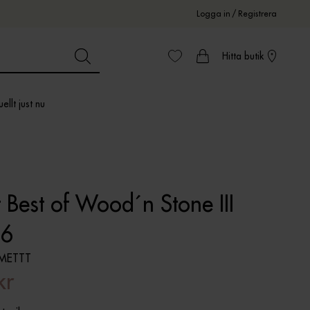
Logga in
/
Registrera
Hitta butik
ellt just nu
 Best of Wood´n Stone III
56
METTT
kr