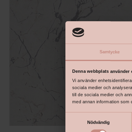
Samtycke
Denna webbplats använder 
Vi använder enhetsidentifierar
sociala medier och analysera 
till de sociala medier och a
med annan information som du 
S
Nödvändig
a
m