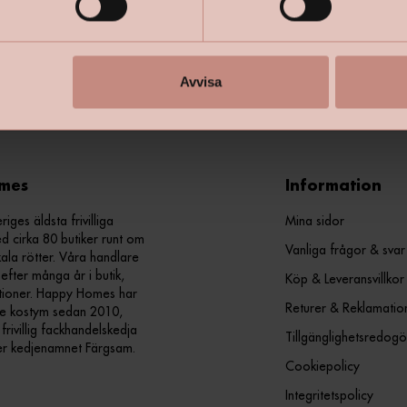
+
Specifik
Avvisa
mes
Information
ges äldsta frivilliga
Mina sidor
d cirka 80 butiker runt om
Vanliga frågor & svar
kala rötter. Våra handlare
efter många år i butik,
Köp & Leveransvillkor
ationer. Happy Homes har
Returer & Reklamatio
nde kostym sedan 2010,
ivillig fackhandelskedja
Tillgänglighetsredogö
er kedjenamnet Färgsam.
Cookiepolicy
Integritetspolicy