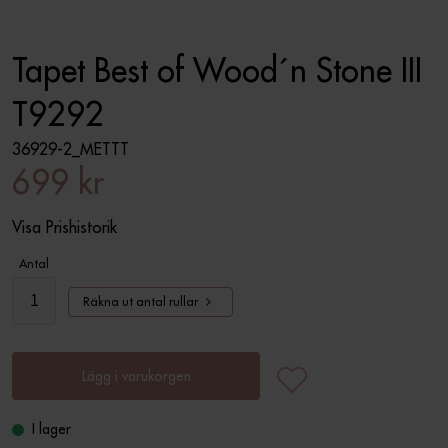
Tapet Best of Wood´n Stone III
T9292
36929-2_METTT
699 kr
Visa Prishistorik
Antal
Räkna ut antal rullar
Lägg i varukorgen
I lager