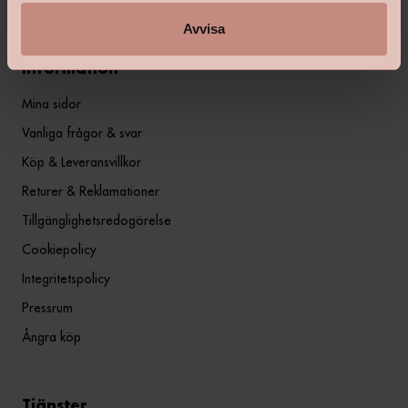
Avvisa
Information
Mina sidor
Vanliga frågor & svar
Köp & Leveransvillkor
Returer & Reklamationer
Tillgänglighetsredogörelse
Cookiepolicy
Integritetspolicy
Pressrum
Ångra köp
Tjänster