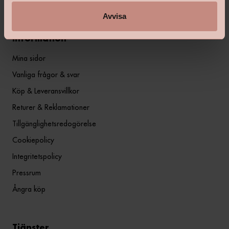
Avvisa
Information
Mina sidor
Vanliga frågor & svar
Köp & Leveransvillkor
Returer & Reklamationer
Tillgänglighetsredogörelse
Cookiepolicy
Integritetspolicy
Pressrum
Ångra köp
Tjänster