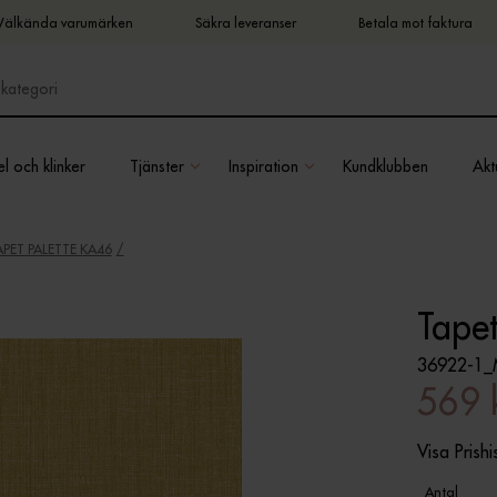
Välkända varumärken
Säkra leveranser
Betala mot faktura
l och klinker
Tjänster
Inspiration
Kundklubben
Aktu
APET PALETTE KA46
Tape
36922-1_
569 
Visa Prishi
Antal