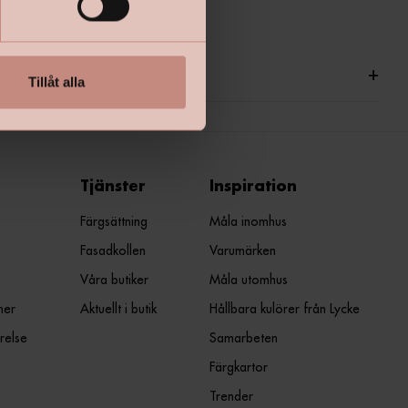
ationer
+
Tillåt alla
Tjänster
Inspiration
Färgsättning
Måla inomhus
Fasadkollen
Varumärken
Våra butiker
Måla utomhus
ner
Aktuellt i butik
Hållbara kulörer från Lycke
relse
Samarbeten
Färgkartor
Trender