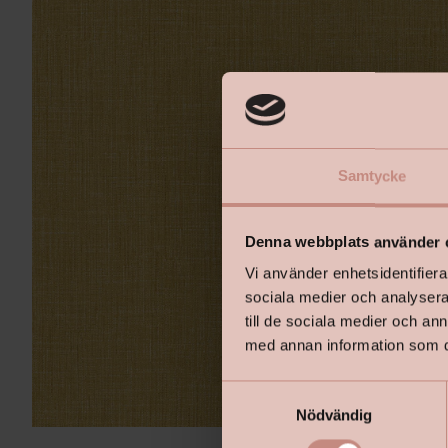
Samtycke
Denna webbplats använder 
Vi använder enhetsidentifierar
sociala medier och analysera 
till de sociala medier och a
med annan information som du 
S
Nödvändig
a
m