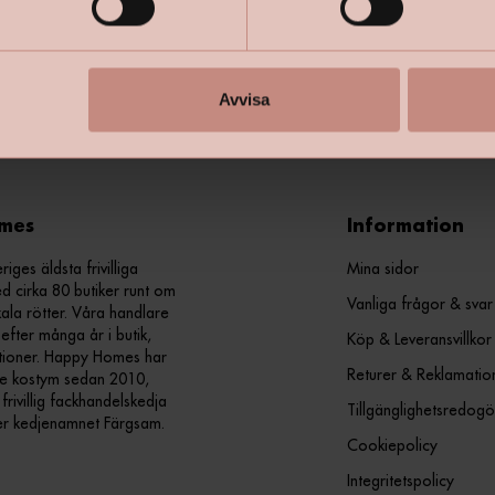
+
Specifik
Avvisa
mes
Information
ges äldsta frivilliga
Mina sidor
d cirka 80 butiker runt om
Vanliga frågor & svar
kala rötter. Våra handlare
efter många år i butik,
Köp & Leveransvillkor
ationer. Happy Homes har
Returer & Reklamatio
nde kostym sedan 2010,
ivillig fackhandelskedja
Tillgänglighetsredogö
er kedjenamnet Färgsam.
Cookiepolicy
Integritetspolicy