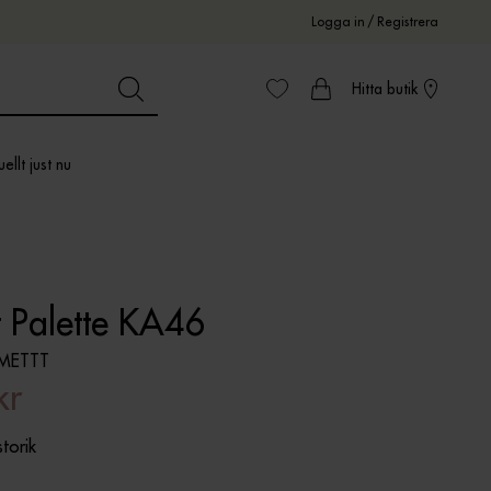
Logga in
/
Registrera
Hitta butik
ellt just nu
t Palette KA46
METTT
kr
storik