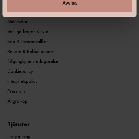
Avvisa
Information
Mina sidor
Vanliga frågor & svar
Köp & Leveransvillkor
Returer & Reklamationer
Tillgänglighetsredogörelse
Cookiepolicy
Integritetspolicy
Pressrum
Ångra köp
Tjänster
Färgsättning