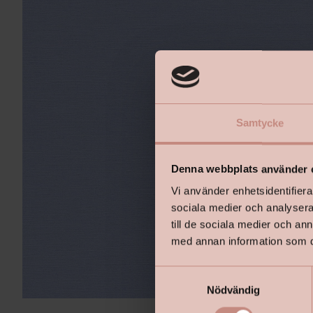
Samtycke
Denna webbplats använder 
Vi använder enhetsidentifierar
sociala medier och analysera 
till de sociala medier och a
med annan information som du 
S
Nödvändig
a
m