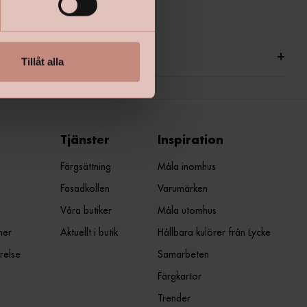
ationer
+
Tillåt alla
Tjänster
Inspiration
Färgsättning
Måla inomhus
Fasadkollen
Varumärken
Våra butiker
Måla utomhus
ner
Aktuellt i butik
Hållbara kulörer från Lycke
relse
Samarbeten
Färgkartor
Trender