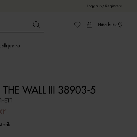
Logga in
/
Registrera
Hitta butik
ellt just nu
t THE WALL III 38903-5
THETT
kr
storik