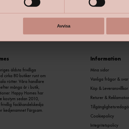
+
Specifik
Avvisa
mes
Information
ges äldsta frivilliga
Mina sidor
d cirka 80 butiker runt om
Vanliga frågor & svar
kala rötter. Våra handlare
efter många år i butik,
Köp & Leveransvillkor
ationer. Happy Homes har
Returer & Reklamatio
nde kostym sedan 2010,
ivillig fackhandelskedja
Tillgänglighetsredogö
er kedjenamnet Färgsam.
Cookiepolicy
Integritetspolicy