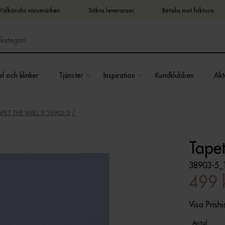
Välkända varumärken
Säkra leveranser
Betala mot faktura
l och klinker
Tjänster
Inspiration
Kundklubben
Aktu
APET THE WALL III 38903-5
Tape
38903-5_
499 
Visa Prishi
Antal