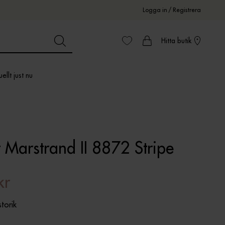
Logga in
/
Registrera
Hitta butik
ellt just nu
 Marstrand II 8872 Stripe
kr
storik