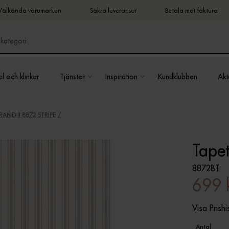
Välkända varumärken
Säkra leveranser
Betala mot faktura
l och klinker
Tjänster
Inspiration
Kundklubben
Aktu
AND II 8872 STRIPE
Tapet
8872BT
699 
Visa Prishi
Antal