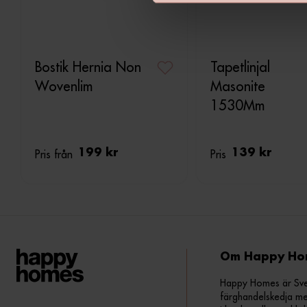
v
a
l
Bostik Hernia Non
Tapetlinjal
Wovenlim
Masonite
1530Mm
Pris från
199 kr
Pris
139 kr
Om Happy Ho
Happy Homes är Sveri
färghandelskedja me