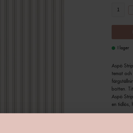
I lager
Aspö Strip
temat och 
färgställn
botten. Ti
Aspö Strip
en tidlös,