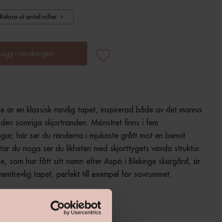
Räkna ut antal rullar
Lägg i varukorgen
e är en klassisk randig tapet, inspirerad både av det marina 
den somriga skjortranden. Mönstret finns i fem 
ingar, här ser du ränderna i mjukaste grått mot en benvit 
ttar du noga ser du likheten med skjorttygets vävda struktur. 
e, som har fått sitt namn efter Aspö i Blekinge skärgård, är 
 hemtrevlig tapet, perfekt till exempel för sovrummet.