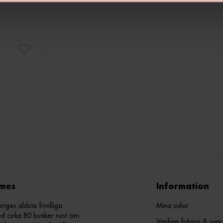
mes
Information
ges äldsta frivilliga
Mina sidor
d cirka 80 butiker runt om
Vanliga frågor & svar