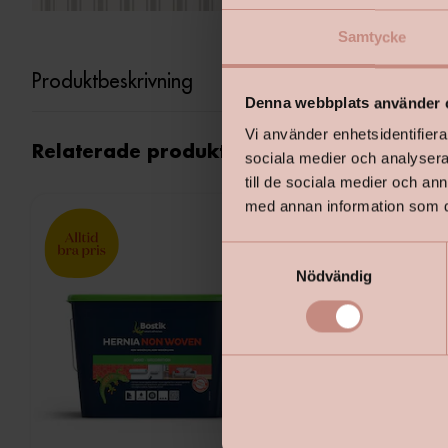
Samtycke
Produktbeskrivning
Denna webbplats använder 
Vi använder enhetsidentifierar
Relaterade produkter
sociala medier och analysera 
till de sociala medier och a
med annan information som du 
S
Nödvändig
a
m
t
y
c
k
e
s