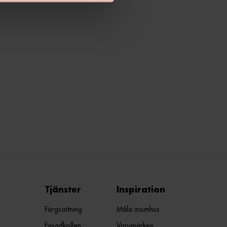
Tjänster
Inspiration
Färgsättning
Måla inomhus
Fasadkollen
Varumärken