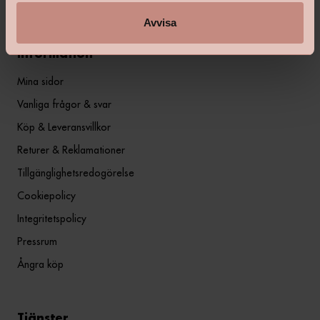
Avvisa
Information
Mina sidor
Vanliga frågor & svar
Köp & Leveransvillkor
Returer & Reklamationer
Tillgänglighetsredogörelse
Cookiepolicy
Integritetspolicy
Pressrum
Ångra köp
Tjänster