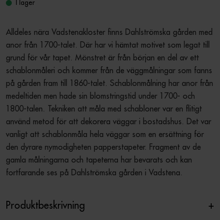
I lager
Alldeles nära Vadstenakloster finns Dahlströmska gården med 
anor från 1700-talet. Där har vi hämtat motivet som legat till 
grund för vår tapet. Mönstret är från början en del av ett 
schablonmåleri och kommer från de väggmålningar som fanns 
på gården fram till 1860-talet. Schablonmålning har anor från 
medeltiden men hade sin blomstringstid under 1700- och 
1800-talen. Tekniken att måla med schabloner var en flitigt 
använd metod för att dekorera väggar i bostadshus. Det var 
vanligt att schablonmåla hela väggar som en ersättning för 
den dyrare nymodigheten papperstapeter. Fragment av de 
gamla målningarna och tapeterna har bevarats och kan 
fortfarande ses på Dahlströmska gården i Vadstena.
Produktbeskrivning
+