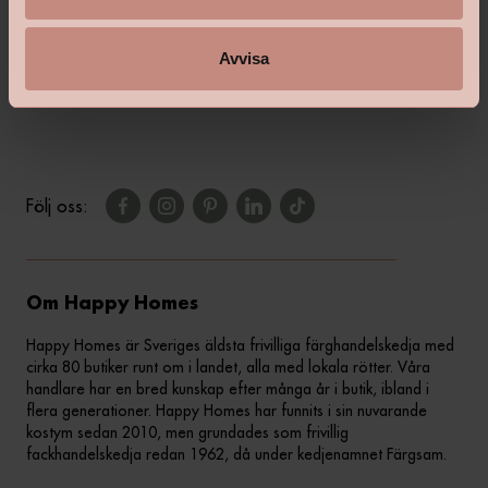
shop@happyhomes.se
Vanliga frågor & svar
Avvisa
Kontakta din butik
Följ oss:
Om Happy Homes
Happy Homes är Sveriges äldsta frivilliga färghandelskedja med
cirka 80 butiker runt om i landet, alla med lokala rötter. Våra
handlare har en bred kunskap efter många år i butik, ibland i
flera generationer. Happy Homes har funnits i sin nuvarande
kostym sedan 2010, men grundades som frivillig
fackhandelskedja redan 1962, då under kedjenamnet Färgsam.