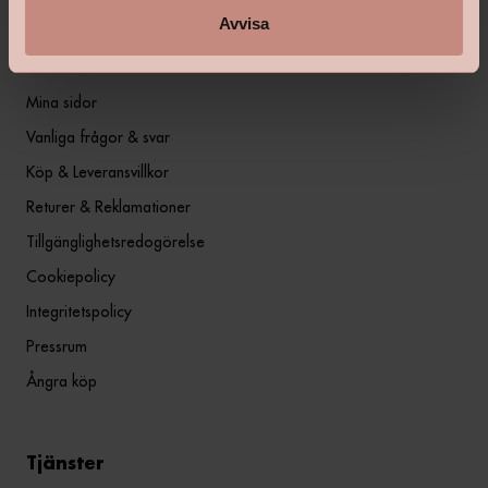
Avvisa
Information
Mina sidor
Vanliga frågor & svar
Köp & Leveransvillkor
Returer & Reklamationer
Tillgänglighetsredogörelse
Cookiepolicy
Integritetspolicy
Pressrum
Ångra köp
Tjänster