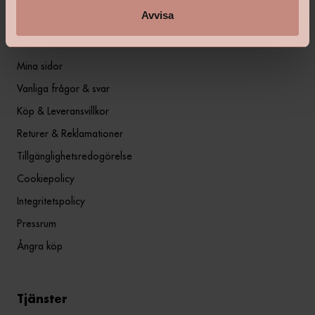
Avvisa
Information
Mina sidor
Vanliga frågor & svar
Köp & Leveransvillkor
Returer & Reklamationer
Tillgänglighetsredogörelse
Cookiepolicy
Integritetspolicy
Pressrum
Ångra köp
Tjänster