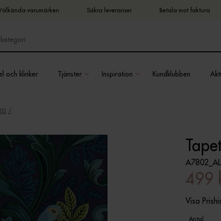
Välkända varumärken
Säkra leveranser
Betala mot faktura
l och klinker
Tjänster
Inspiration
Kundklubben
Aktu
802
Tape
A7802_AL
499 
Visa Prishi
Antal