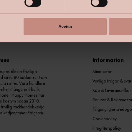
+
Specifik
Avvisa
mes
Information
ges äldsta frivilliga
Mina sidor
d cirka 80 butiker runt om
Vanliga frågor & svar
kala rötter. Våra handlare
efter många år i butik,
Köp & Leveransvillkor
ationer. Happy Homes har
Returer & Reklamatio
nde kostym sedan 2010,
ivillig fackhandelskedja
Tillgänglighetsredogö
er kedjenamnet Färgsam.
Cookiepolicy
Integritetspolicy