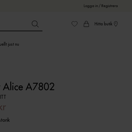
Logga in
/
Registrera
Hitta butik
ellt just nu
t Alice A7802
ITT
kr
storik