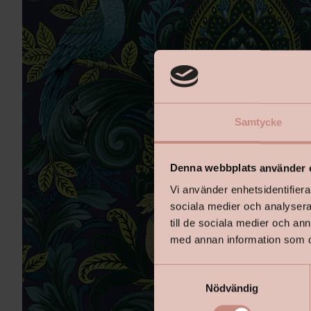
Samtycke
Denna webbplats använder 
Vi använder enhetsidentifierar
sociala medier och analysera 
till de sociala medier och a
med annan information som du 
S
Nödvändig
a
m