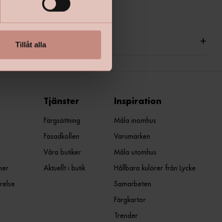
ationer
+
Tillåt alla
Tjänster
Inspiration
Färgsättning
Måla inomhus
Fasadkollen
Varumärken
Våra butiker
Måla utomhus
ner
Aktuellt i butik
Hållbara kulörer från Lycke
relse
Samarbeten
Färgkartor
Trender