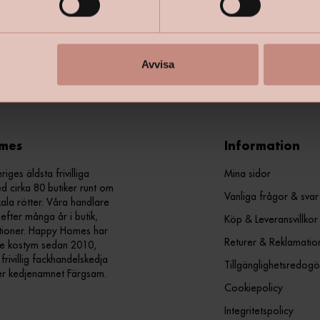
+
Specifik
Avvisa
mes
Information
ges äldsta frivilliga
Mina sidor
d cirka 80 butiker runt om
Vanliga frågor & svar
kala rötter. Våra handlare
efter många år i butik,
Köp & Leveransvillkor
ationer. Happy Homes har
Returer & Reklamatio
nde kostym sedan 2010,
ivillig fackhandelskedja
Tillgänglighetsredogö
er kedjenamnet Färgsam.
Cookiepolicy
Integritetspolicy