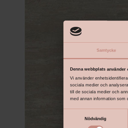
Samtycke
Denna webbplats använder 
Vi använder enhetsidentifierar
sociala medier och analysera 
till de sociala medier och a
med annan information som du 
S
Nödvändig
a
m