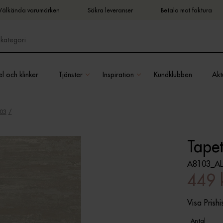
Välkända varumärken
Säkra leveranser
Betala mot faktura
l och klinker
Tjänster
Inspiration
Kundklubben
Aktu
103
Tape
A8103_AL
449 
Visa Prishi
Antal