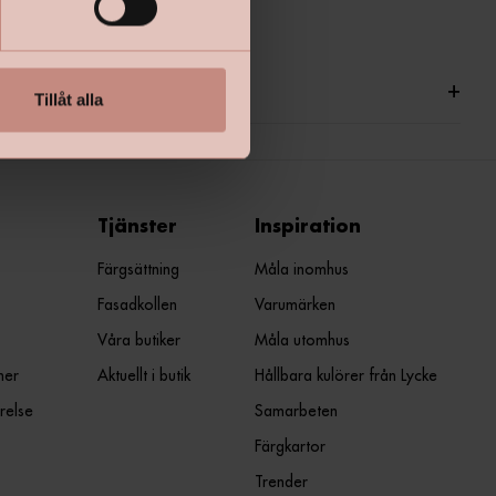
ationer
+
Tillåt alla
Tjänster
Inspiration
Färgsättning
Måla inomhus
Fasadkollen
Varumärken
Våra butiker
Måla utomhus
ner
Aktuellt i butik
Hållbara kulörer från Lycke
relse
Samarbeten
Färgkartor
Trender