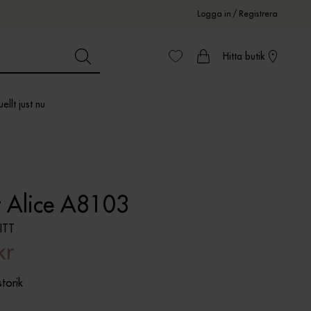
Logga in
/
Registrera
Hitta butik
ellt just nu
t Alice A8103
ITT
kr
storik