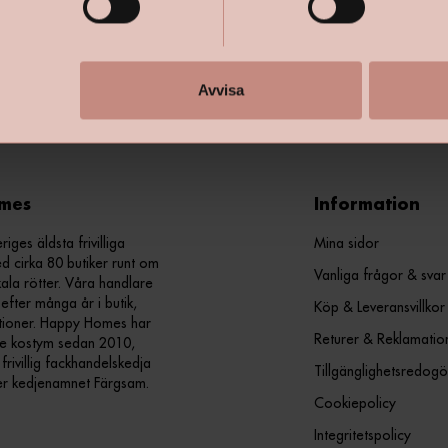
+
Specifik
Avvisa
mes
Information
ges äldsta frivilliga
Mina sidor
d cirka 80 butiker runt om
Vanliga frågor & svar
kala rötter. Våra handlare
efter många år i butik,
Köp & Leveransvillkor
ationer. Happy Homes har
Returer & Reklamatio
nde kostym sedan 2010,
ivillig fackhandelskedja
Tillgänglighetsredogö
er kedjenamnet Färgsam.
Cookiepolicy
Integritetspolicy