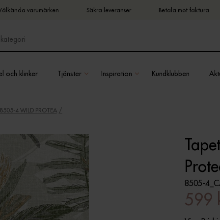
Välkända varumärken
Säkra leveranser
Betala mot faktura
l och klinker
Tjänster
Inspiration
Kundklubben
Aktu
 8505-4 WILD PROTEA
Tape
Prot
8505-4_C
599 