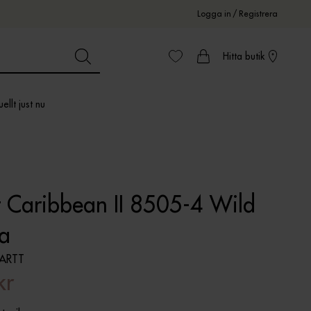
Logga in
/
Registrera
Hitta butik
ellt just nu
t Caribbean II 8505-4 Wild
ea
ARTT
kr