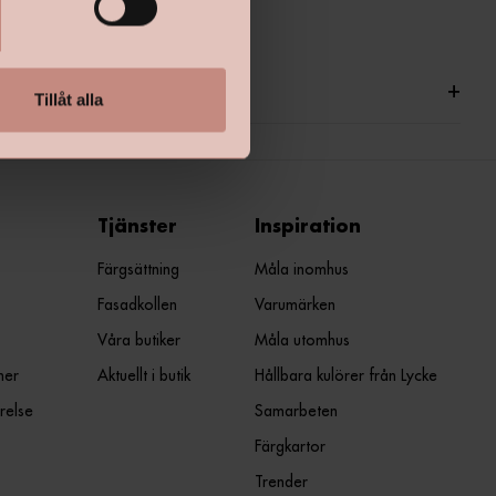
ationer
+
Tillåt alla
Tjänster
Inspiration
Färgsättning
Måla inomhus
Fasadkollen
Varumärken
Våra butiker
Måla utomhus
ner
Aktuellt i butik
Hållbara kulörer från Lycke
relse
Samarbeten
Färgkartor
Trender