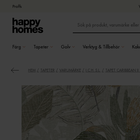
Proffs
Färg
Tapeter
Golv
Verktyg & Tillbehör
Kake
HEM
TAPETER
VARUMÄRKE
I.C.H. S.L.
TAPET CARIBBEAN II