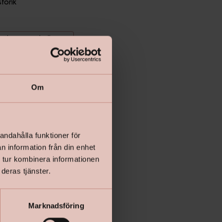
storik
Räkna ut antal rullar
Lägg i varukorgen
Om
andahålla funktioner för
n information från din enhet
 tur kombinera informationen
deras tjänster.
Marknadsföring