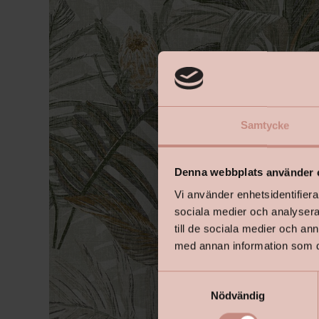
Samtycke
Denna webbplats använder 
Vi använder enhetsidentifierar
sociala medier och analysera 
till de sociala medier och a
med annan information som du 
S
Nödvändig
a
m