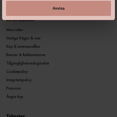
Avvisa
Information
Mina sidor
Vanliga frågor & svar
Köp & Leveransvillkor
Returer & Reklamationer
Tillgänglighetsredogörelse
Cookiepolicy
Integritetspolicy
Pressrum
Ångra köp
Tjänster