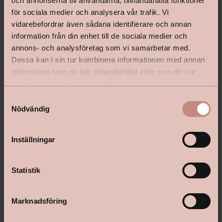
och annonserna till användarna, tillhandahålla funktioner
för sociala medier och analysera vår trafik. Vi
vidarebefordrar även sådana identifierare och annan
information från din enhet till de sociala medier och
annons- och analysföretag som vi samarbetar med.
Dessa kan i sin tur kombinera informationen med annan
information som du har tillhandahållit eller som de har
samlat in när du har använt deras tjänster.
Bostik Hernia Non Wovenlim
Tapetkit
S
Nödvändig
a
m
t
Inställningar
y
c
Pris från
Pris
199 kr
299 kr
k
Statistik
e
s
Marknadsföring
v
a