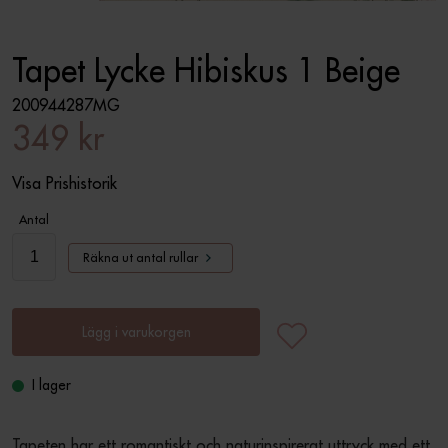
Tapet Lycke Hibiskus 1 Beige
200944287MG
349 kr
Visa Prishistorik
Antal
Räkna ut antal rullar
Lägg i varukorgen
I lager
Tapeten har ett romantiskt och naturinspirerat uttryck med ett 