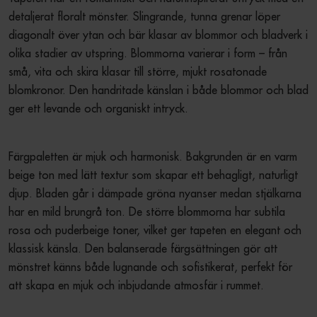
detaljerat floralt mönster. Slingrande, tunna grenar löper 
diagonalt över ytan och bär klasar av blommor och bladverk i 
olika stadier av utspring. Blommorna varierar i form – från 
små, vita och skira klasar till större, mjukt rosatonade 
blomkronor. Den handritade känslan i både blommor och blad 
ger ett levande och organiskt intryck.
Färgpaletten är mjuk och harmonisk. Bakgrunden är en varm 
beige ton med lätt textur som skapar ett behagligt, naturligt 
djup. Bladen går i dämpade gröna nyanser medan stjälkarna 
har en mild brungrå ton. De större blommorna har subtila 
rosa och puderbeige toner, vilket ger tapeten en elegant och 
klassisk känsla. Den balanserade färgsättningen gör att 
mönstret känns både lugnande och sofistikerat, perfekt för 
att skapa en mjuk och inbjudande atmosfär i rummet.