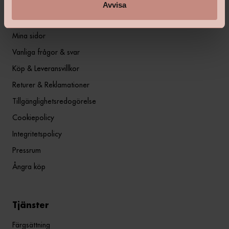
Avvisa
Information
Mina sidor
Vanliga frågor & svar
Köp & Leveransvillkor
Returer & Reklamationer
Tillgänglighetsredogörelse
Cookiepolicy
Integritetspolicy
Pressrum
Ångra köp
Tjänster
Färgsättning