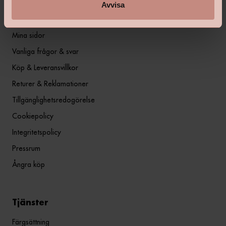
Avvisa
Information
Mina sidor
Vanliga frågor & svar
Köp & Leveransvillkor
Returer & Reklamationer
Tillgänglighetsredogörelse
Cookiepolicy
Integritetspolicy
Pressrum
Ångra köp
Tjänster
Färgsättning