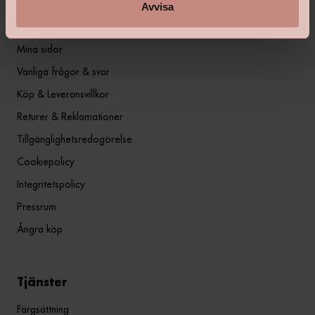
Avvisa
Information
Mina sidor
Vanliga frågor & svar
Köp & Leveransvillkor
Returer & Reklamationer
Tillgänglighetsredogörelse
Cookiepolicy
Integritetspolicy
Pressrum
Ångra köp
Tjänster
Färgsättning