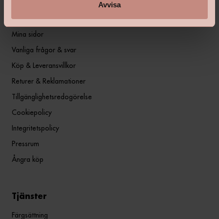
Avvisa
Information
Mina sidor
Vanliga frågor & svar
Köp & Leveransvillkor
Returer & Reklamationer
Tillgänglighetsredogörelse
Cookiepolicy
Integritetspolicy
Pressrum
Ångra köp
Tjänster
Färgsättning