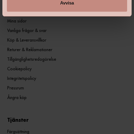
Avvisa
Information
Mina sidor
Vanliga frågor & svar
Köp & Leveransvillkor
Returer & Reklamationer
Tillgänglighetsredogörelse
Cookiepolicy
Integritetspolicy
Pressrum
Ångra köp
Tjänster
Färgsättning