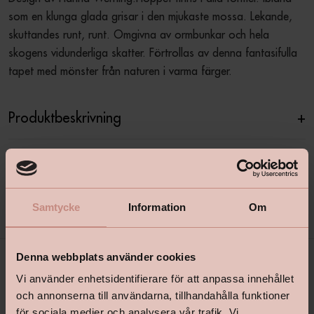
som en klunga glada grisar i den mjukaste mossa. Lekande, 
skuttandes runt, runt. Omgivna av ormbunkar och hela 
skogens vidunderliga skatter. Förtrollas av denna fantasifulla 
tapet med mönster från naturen i varma färger.
Produktbeskrivning
+
Specifikationer
+
Samtycke
Information
Om
Denna webbplats använder cookies
Vi använder enhetsidentifierare för att anpassa innehållet
och annonserna till användarna, tillhandahålla funktioner
för sociala medier och analysera vår trafik. Vi