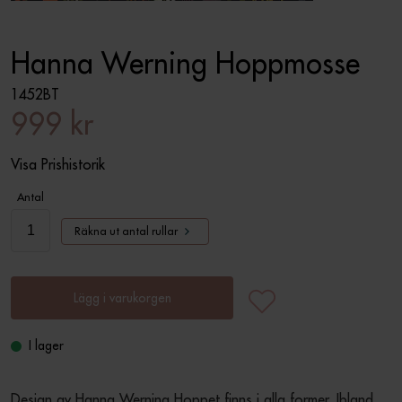
Hanna Werning Hoppmosse
1452BT
999 kr
Visa Prishistorik
Antal
Räkna ut antal rullar
Lägg i varukorgen
I lager
Design av Hanna Werning.Hoppet finns i alla former. Ibland 