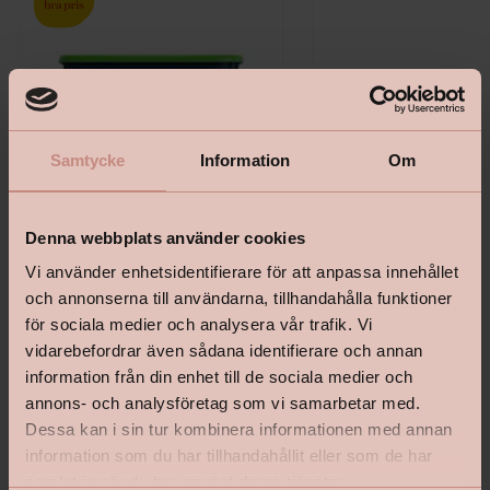
Samtycke
Information
Om
Denna webbplats använder cookies
Vi använder enhetsidentifierare för att anpassa innehållet
och annonserna till användarna, tillhandahålla funktioner
Bostik Hernia Non Wovenlim
Tapetlinjal Masonite 15
för sociala medier och analysera vår trafik. Vi
vidarebefordrar även sådana identifierare och annan
information från din enhet till de sociala medier och
annons- och analysföretag som vi samarbetar med.
Dessa kan i sin tur kombinera informationen med annan
Pris från
Pris
information som du har tillhandahållit eller som de har
199 kr
139 kr
samlat in när du har använt deras tjänster.