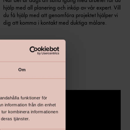
När det är dags att sätta igång med arbetet får du
hjälp med all planering och inköp av vår expert. Vill
du få hjälp med att genomföra projektet hjälper vi
dig att komma i kontakt med duktiga målare.
Om
andahålla funktioner för
n information från din enhet
 tur kombinera informationen
deras tjänster.