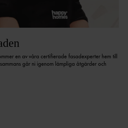
saden
ommer en av våra certifierade fasadexperter hem till
h tillsammans går ni igenom lämpliga åtgärder och