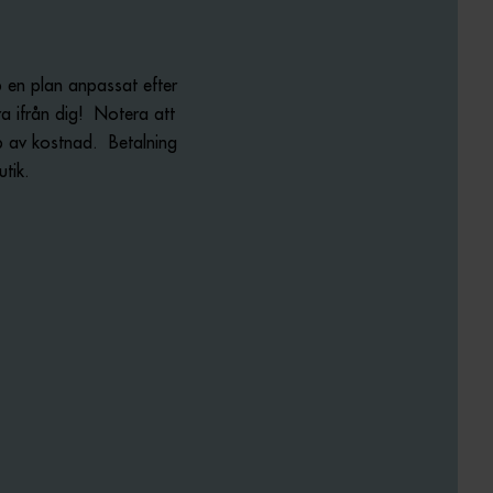
en plan anpassat efter 
 ifrån dig!  Notera att 
p av kostnad.  Betalning 
tik.