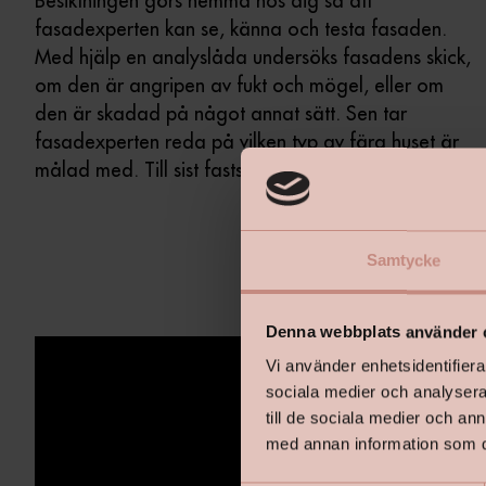
Besiktningen görs hemma hos dig så att
fasadexperten kan se, känna och testa fasaden.
Med hjälp en analyslåda undersöks fasadens skick,
om den är angripen av fukt och mögel, eller om
den är skadad på något annat sätt. Sen tar
fasadexperten reda på vilken typ av färg huset är
målad med. Till sist fastställs kulören.
Samtycke
Denna webbplats använder 
Vi använder enhetsidentifierar
sociala medier och analysera 
till de sociala medier och a
med annan information som du 