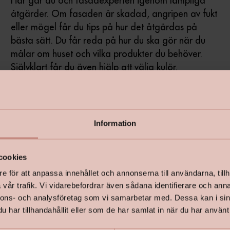
Här går du och fasadexperten igenom lämpliga
åtgärder. Om fasaden är skadad, angripen av fukt
eller mögel får du tips på hur det åtgärdas på
bästa sätt. Du får reda på hur du ska gör när du
målar om huset och vilka produkter du behöver.
Självklart får du även hjälp att välja kulör.
Information
cookies
e för att anpassa innehållet och annonserna till användarna, tillh
vår trafik. Vi vidarebefordrar även sådana identifierare och anna
nnons- och analysföretag som vi samarbetar med. Dessa kan i sin
har tillhandahållit eller som de har samlat in när du har använt 