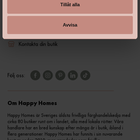
Tillåt alla
shop@happyhomes.se
Avvisa
Vanliga frågor & svar
Kontakta din butik
Följ oss:
Om Happy Homes
Happy Homes är Sveriges äldsta frivilliga färghandelskedja med
cirka 80 butiker runt om i landet, alla med lokala rötter. Våra
handlare har en bred kunskap efter många år i butik, ibland i
flera generationer. Happy Homes har funnits i sin nuvarande