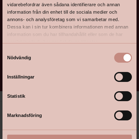
Bli medlem här
vidarebefordrar även sådana identifierare och annan
information från din enhet till de sociala medier och
Är du inte med i kundklubben kan du bli det här! Att vara
annons- och analysföretag som vi samarbetar med.
Dessa kan i sin tur kombinera informationen med annan
med i kundklubben är självklart kostnadsfritt och du
information som du har tillhandahållit eller som de har
behöver inget kort eller liknande. Du kan när som helst
samlat in när du har använt deras tjänster.
avregistrera dig.
S
Nödvändig
a
Gå med i kundklubben
m
t
Inställningar
y
c
k
Statistik
e
s
Marknadsföring
v
a
l