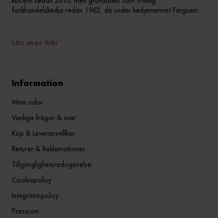
kostym sedan 2010, men grundades som frivillig
fackhandelskedja redan 1962, då under kedjenamnet Färgsam.
Läs mer här
Information
Mina sidor
Vanliga frågor & svar
Köp & Leveransvillkor
Returer & Reklamationer
Tillgänglighetsredogörelse
Cookiepolicy
Integritetspolicy
Pressrum