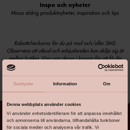
Inspo och nyheter
Missa aldrig produktnyheter, inspiration och tips
Rabattcheckarna får du på mail och/eller SMS.
Observera att utbud och erbjudanden kan skilja sig åt
mellan butiker. Visa upp dessa i kassan för att få din
rabatt.
Samtycke
Information
Om
Denna webbplats använder cookies
Vi använder enhetsidentifierare för att anpassa innehållet
och annonserna till användarna, tillhandahålla funktioner
för sociala medier och analysera vår trafik. Vi