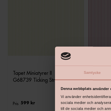
Tapet Miniatyrer II
Tapet Mi
Samtycke
G68739 Ticking Stripe
G68738 
Denna webbplats använder 
Vi använder enhetsidentifierar
sociala medier och analysera 
Pris
599 kr
Pris
599 
till de sociala medier och a