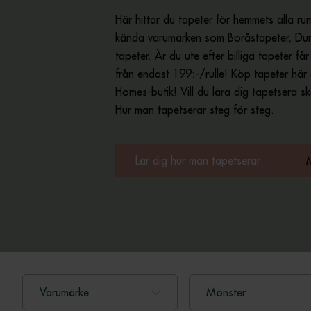
Här hittar du tapeter för hemmets alla rum
kända varumärken som Boråstapeter, Dur
tapeter. Är du ute efter billiga tapeter få
från endast 199:-/rulle! Köp tapeter här 
Homes-butik! Vill du lära dig tapetsera s
Hur man tapetserar steg för steg.
Lär dig hur man tapetserar
Varumärke
Mönster