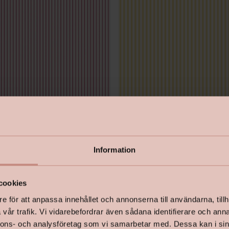
niatyrer II
Tapet Miniatyrer II
Information
Ticking Stripe
G68737 Shirt Stripe
cookies
e för att anpassa innehållet och annonserna till användarna, tillh
vår trafik. Vi vidarebefordrar även sådana identifierare och anna
kr
Pris
599 kr
nnons- och analysföretag som vi samarbetar med. Dessa kan i sin