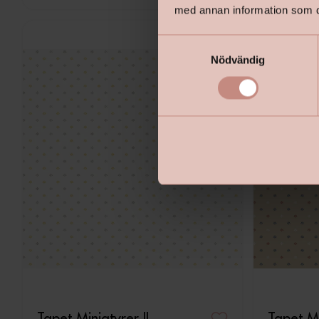
med annan information som du 
S
Nödvändig
a
m
t
y
c
k
e
s
v
a
l
Tapet Miniatyrer II
Tapet Mi