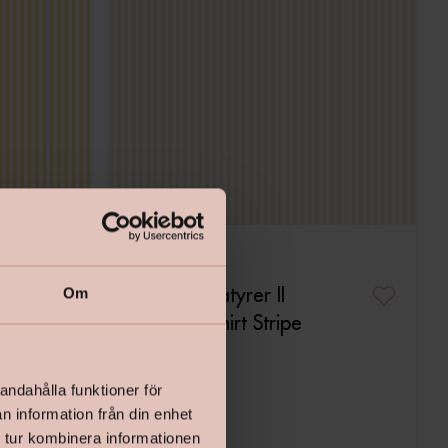
Tapet Miniatyrer II
Om
G68736 Shirt Stripe
andahålla funktioner för
n information från din enhet
Pris
599 kr
 tur kombinera informationen