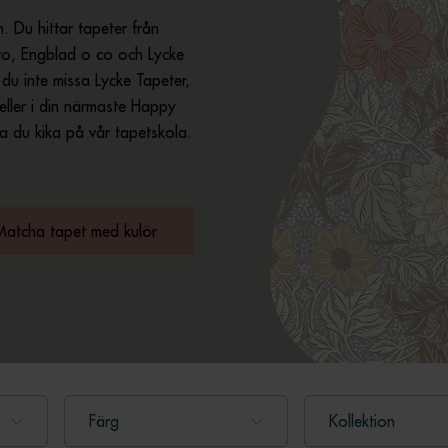
. Du hittar tapeter från
o, Engblad o co och Lycke
r du inte missa Lycke Tapeter,
eller i din närmaste Happy
ka du kika på vår tapetskola.
Matcha tapet med kulör
Färg
Kollektion