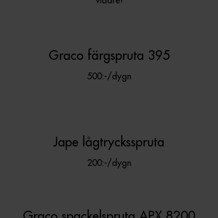
vidare!
Graco färgspruta 395
500:-/dygn
Jape lågtrycksspruta
200:-/dygn
Graco spackelspruta APX 8200