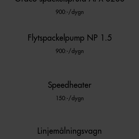
900:-/dygn
Flytspackelpump NP 1.5
900:-/dygn
Speedheater
150:-/dygn
Linjemålningsvagn