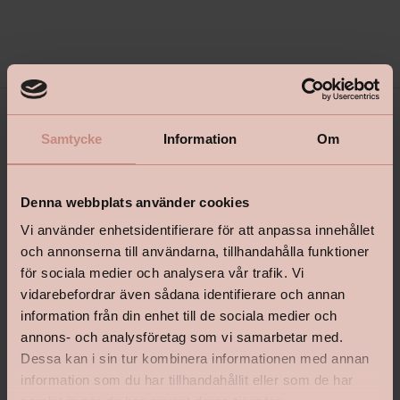
Kontakta oss
Samtycke
Information
Om
Adress
Denna webbplats använder cookies
Vi använder enhetsidentifierare för att anpassa innehållet
Herkulesvägen 1 B
och annonserna till användarna, tillhandahålla funktioner
553 03 Jönköping
för sociala medier och analysera vår trafik. Vi
vidarebefordrar även sådana identifierare och annan
information från din enhet till de sociala medier och
Öppettider
annons- och analysföretag som vi samarbetar med.
Dessa kan i sin tur kombinera informationen med annan
Vardagar: 06:30-18
information som du har tillhandahållit eller som de har
Lördag: 10-15