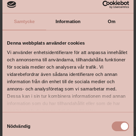
Samtycke
Information
Om
Denna webbplats använder cookies
Matcha med detaljer i ek. Bild från Tarkett.
Vi använder enhetsidentifierare för att anpassa innehållet
och annonserna till användarna, tillhandahålla funktioner
för sociala medier och analysera vår trafik. Vi
vidarebefordrar även sådana identifierare och annan
information från din enhet till de sociala medier och
annons- och analysföretag som vi samarbetar med.
Köp Rumba här
Dessa kan i sin tur kombinera informationen med annan
information som du har tillhandahållit eller som de har
samlat in när du har använt deras tjänster.
S
Nödvändig
a
m