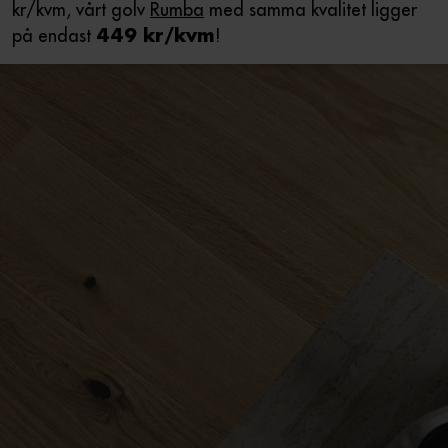
kr/kvm, vårt golv
Rumba
med samma kvalitet ligger
på endast
!
449 kr/kvm