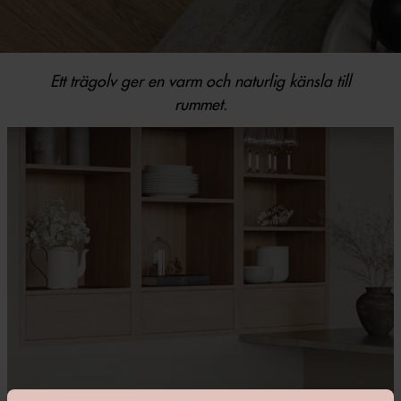
Ett trägolv ger en varm och naturlig känsla till
rummet.