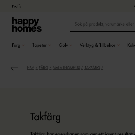
Proffs
Färg
Tapeter
Golv
Verktyg & Tillbehör
Kake
HEM
FÄRG
MÅLA INOMHUS
TAKFÄRG
Takfärg
Takfärg har egenskaper som ger ett jämnt resultat