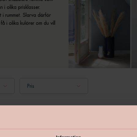
i olika prisklasser.
et i rummet. Slarva därför
å i olika kulörer om du vill
Pris