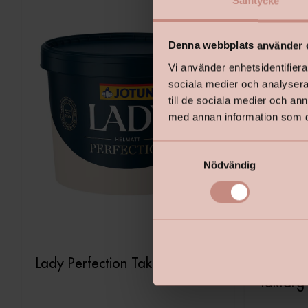
Samtycke
Denna webbplats använder 
Vi använder enhetsidentifierar
sociala medier och analysera 
till de sociala medier och a
med annan information som du 
S
Nödvändig
a
m
t
y
c
k
Lady Perfection Takfärg
Mood Ca
e
Takfärg
s
v