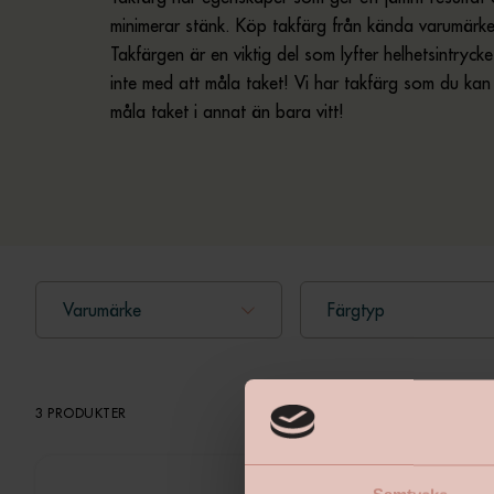
minimerar stänk. Köp takfärg från kända varumärken 
Takfärgen är en viktig del som lyfter helhetsintryck
inte med att måla taket! Vi har takfärg som du kan f
måla taket i annat än bara vitt!
Varumärke
Färgtyp
3 PRODUKTER