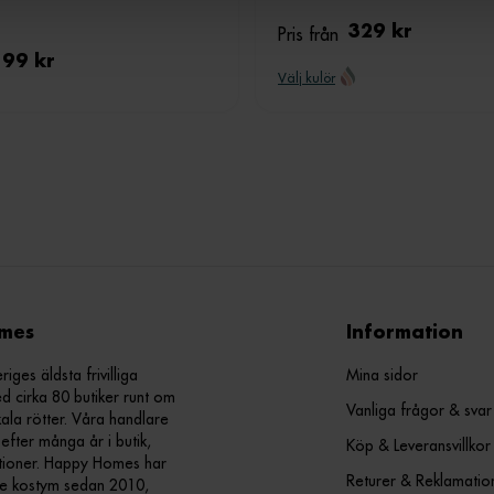
Pris från
329 kr
199 kr
Välj kulör
mes
Information
ges äldsta frivilliga
Mina sidor
d cirka 80 butiker runt om
Vanliga frågor & svar
kala rötter. Våra handlare
efter många år i butik,
Köp & Leveransvillkor
ationer. Happy Homes har
Returer & Reklamatio
nde kostym sedan 2010,