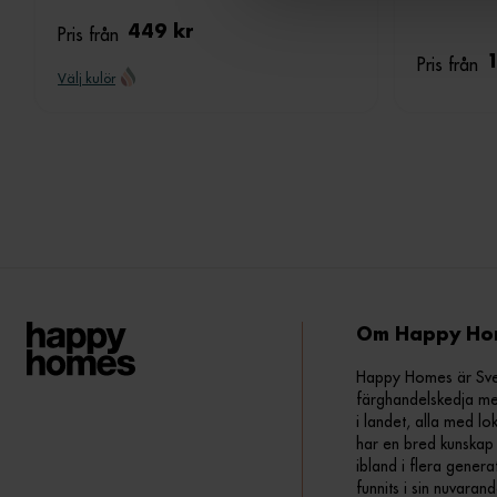
a
Pris från
449 kr
l
Pris från
Välj kulör
Om Happy Ho
Happy Homes är Sveri
färghandelskedja me
i landet, alla med lo
har en bred kunskap 
ibland i flera gener
funnits i sin nuvara