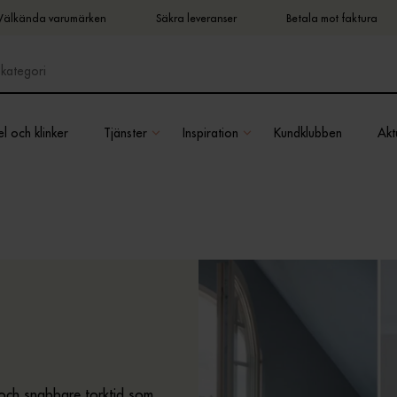
Välkända varumärken
Säkra leveranser
Betala mot faktura
l och klinker
Tjänster
Inspiration
Kundklubben
Aktu
 och snabbare torktid som