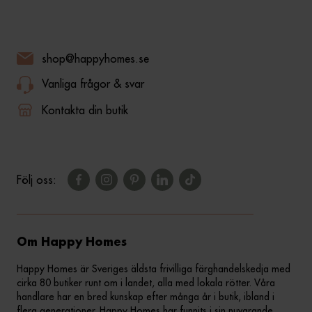
shop@happyhomes.se
Vanliga frågor & svar
Kontakta din butik
Följ oss:
Om Happy Homes
Happy Homes är Sveriges äldsta frivilliga färghandelskedja med
cirka 80 butiker runt om i landet, alla med lokala rötter. Våra
handlare har en bred kunskap efter många år i butik, ibland i
flera generationer. Happy Homes har funnits i sin nuvarande