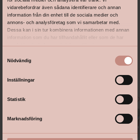
optimalt resultat. Den gamla, röda kulören bör
vidarebefordrar även sådana identifierare och annan
vara så pass gammal att den har börjat att krita,
information från din enhet till de sociala medier och
det vill säga släpper lätt ifrån väggen.
annons- och analysföretag som vi samarbetar med.
Dessa kan i sin tur kombinera informationen med annan
information som du har tillhandahållit eller som de har
samlat in när du har använt deras tjänster.
S
Nödvändig
a
Köp slamfärg i webbshopen
m
t
Inställningar
y
c
k
Statistik
e
s
Marknadsföring
v
a
l