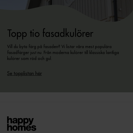
Topp tio fasadkulörer
Vill du byta färg på fasaden? Vi listar våra mest populära
fasadfärger just nu. Från moderna kulörer till klassiska lantliga
kulörer som röd och gul.
Se topplistan här