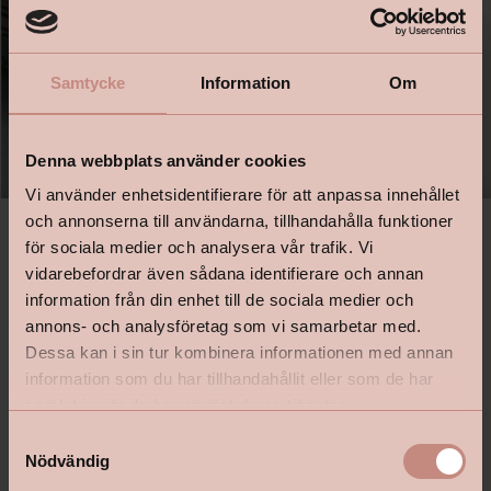
Samtycke
Information
Om
Denna webbplats använder cookies
Vi använder enhetsidentifierare för att anpassa innehållet
och annonserna till användarna, tillhandahålla funktioner
Tapet Rosenvinge från Boråstapeter till
för sociala medier och analysera vår trafik. Vi
sommarstugan.
Köp här.
vidarebefordrar även sådana identifierare och annan
information från din enhet till de sociala medier och
annons- och analysföretag som vi samarbetar med.
Dessa kan i sin tur kombinera informationen med annan
information som du har tillhandahållit eller som de har
samlat in när du har använt deras tjänster.
S
Nödvändig
a