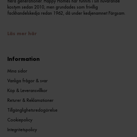
flera generationer. Happy Homes har funnits i sin nuvarande
kostym sedan 2010, men grundades som frivillig
fackhandelskedja redan 1962, då under kedjenamnet Färgsam.
Läs mer här
Information
Mina sidor
Vanliga frågor & svar
Köp & Leveransvillkor
Returer & Reklamationer
Tillgänglighetsredogörelse
Cookiepolicy
Integritetspolicy