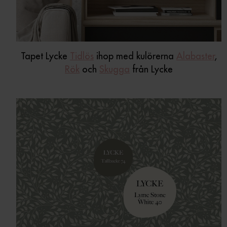
Tapet Lycke
Tidlös
ihop med kulörerna
Alabaster
,
Rök
och
Skugga
från Lycke