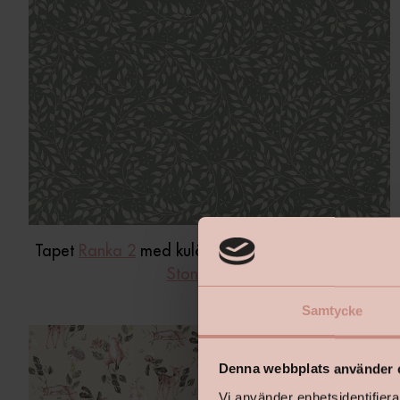
Tapet
Ranka 2
med kulörerna
Tallbacke
och
Lyme
Stone White
Samtycke
Denna webbplats använder 
Vi använder enhetsidentifierar