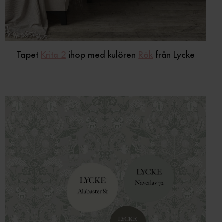
Tapet
Krita 2
ihop med kulören
Rök
från Lycke