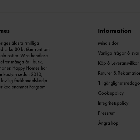
mes
Information
ges äldsta frivilliga
Mina sidor
d cirka 80 butiker runt om
Vanliga frågor & svar
kala rötter. Våra handlare
efter många år i butik,
Köp & Leveransvillkor
ationer. Happy Homes har
Returer & Reklamatio
nde kostym sedan 2010,
ivillig fackhandelskedja
Tillgänglighetsredogö
er kedjenamnet Färgsam.
Cookiepolicy
Integritetspolicy
Pressrum
Ångra köp