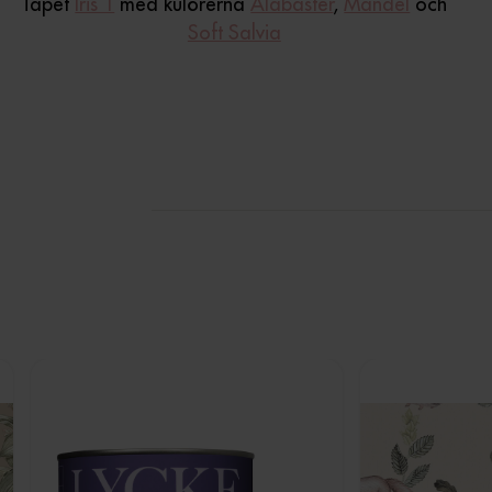
Tapet
Iris 1
med kulörerna
Alabaster
,
Mandel
och
Soft Salvia