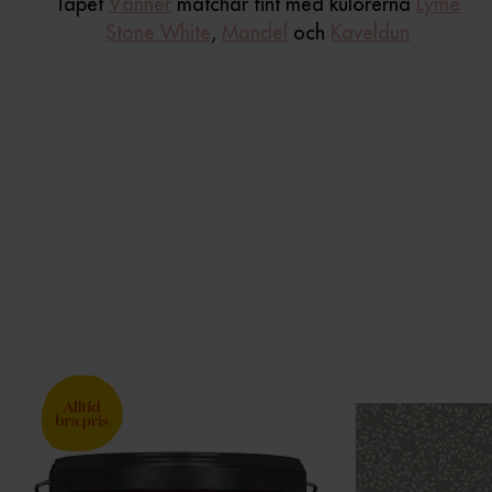
Tapet
Vänner
matchar fint med kulörerna
Lyme
Stone White
,
Mandel
och
Kaveldun