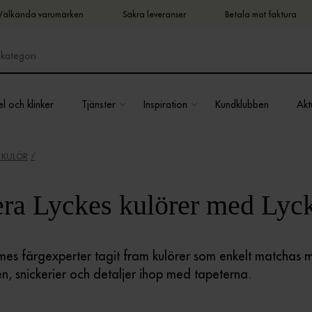
Välkända varumärken
Säkra leveranser
Betala mot faktura
l och klinker
Tjänster
Inspiration
Kundklubben
Aktu
 KULÖR
a Lyckes kulörer med Lyck
mes färgexperter tagit fram kulörer som enkelt matchas
n, snickerier och detaljer ihop med tapeterna.