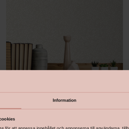
Tapet
Ranka 1
med kulörerna
Pärla
och
Siden
från
Lycke
Information
cookies
e för att anpassa innehållet och annonserna till användarna, tillh