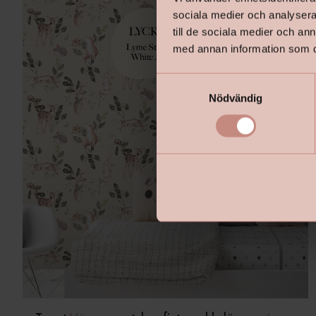
sociala medier och analysera 
till de sociala medier och a
med annan information som du 
S
Nödvändig
a
m
t
y
c
k
e
s
v
a
l