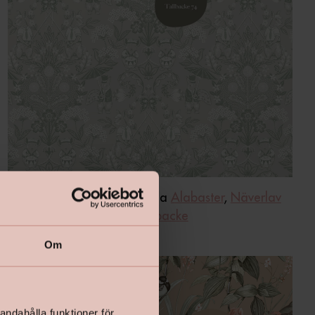
Tapet
Saga
med kulörerna
Alabaster
,
Näverlav
och
Tallbacke
Om
andahålla funktioner för