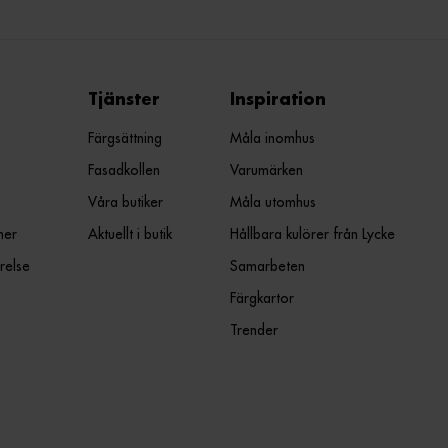
Tjänster
Inspiration
Färgsättning
Måla inomhus
Fasadkollen
Varumärken
Våra butiker
Måla utomhus
ner
Aktuellt i butik
Hållbara kulörer från Lycke
relse
Samarbeten
Färgkartor
Trender