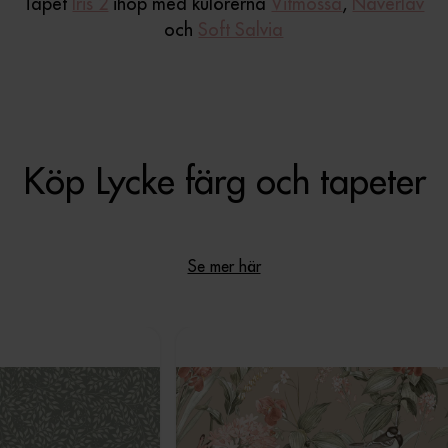
Tapet
Iris 2
ihop med kulörerna
Vitmossa
,
Näverlav
och
Soft Salvia
Köp Lycke färg och tapeter
Se mer här