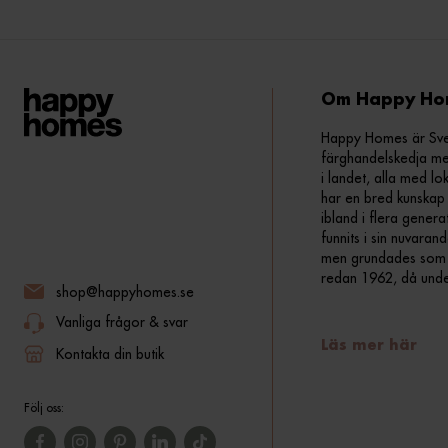
Om Happy Ho
Happy Homes är Sveri
färghandelskedja me
i landet, alla med lo
har en bred kunskap 
ibland i flera gener
funnits i sin nuvara
men grundades som fr
redan 1962, då und
shop@happyhomes.se
Vanliga frågor & svar
Läs mer här
Kontakta din butik
Följ oss: