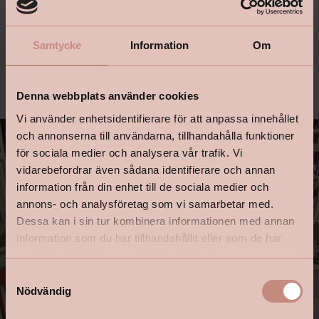
Bricka målad i kulören
Pion
framtagen av
Samtycke
Information
Om
Sebastian för Lycke färg. Grön detalj på bordet
målad i kulören
Klöver.
Denna webbplats använder cookies
Vi använder enhetsidentifierare för att anpassa innehållet
och annonserna till användarna, tillhandahålla funktioner
för sociala medier och analysera vår trafik. Vi
vidarebefordrar även sådana identifierare och annan
information från din enhet till de sociala medier och
annons- och analysföretag som vi samarbetar med.
Dessa kan i sin tur kombinera informationen med annan
information som du har tillhandahållit eller som de har
samlat in när du har använt deras tjänster.
S
Nödvändig
a
m