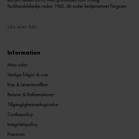
kostym sedan 2010, men grundades som frivillig
fackhandelskedja redan 1962, då under kedjenamnet Färgsam.
Läs mer här
Information
Mina sidor
Vanliga frågor & svar
Köp & Leveransvillkor
Returer & Reklamationer
Tillgänglighetsredogörelse
Cookiepolicy
Integritetspolicy
Pressrum