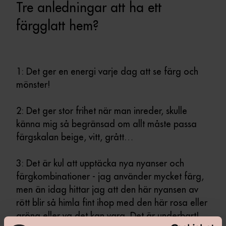
Tre anledningar att ha ett
färgglatt hem?
1: Det ger en energi varje dag att se färg och
mönster!
2: Det ger stor frihet när man inreder, skulle
känna mig så begränsad om allt måste passa
färgskalan beige, vitt, grått…
3: Det är kul att upptäcka nya nyanser och
färgkombinationer - jag använder mycket färg,
men än idag hittar jag att den här nyansen av
rött blir så himla fint ihop med den här rosa eller
gröna eller va det kan vara. Det är underbart!