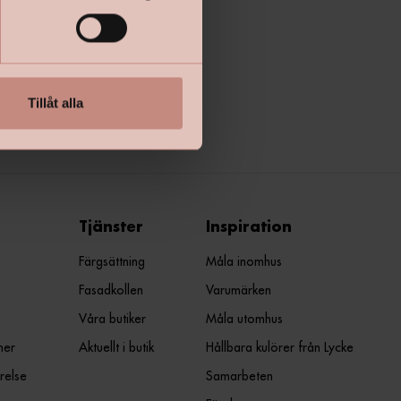
Tillåt alla
Tjänster
Inspiration
Färgsättning
Måla inomhus
Fasadkollen
Varumärken
Våra butiker
Måla utomhus
ner
Aktuellt i butik
Hållbara kulörer från Lycke
relse
Samarbeten