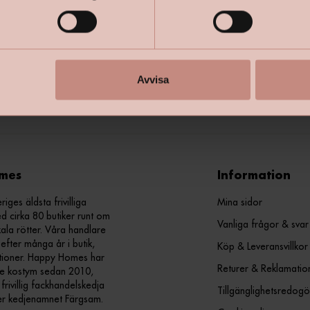
Avvisa
mes
Information
ges äldsta frivilliga
Mina sidor
d cirka 80 butiker runt om
Vanliga frågor & svar
kala rötter. Våra handlare
efter många år i butik,
Köp & Leveransvillkor
ationer. Happy Homes har
Returer & Reklamatio
nde kostym sedan 2010,
ivillig fackhandelskedja
Tillgänglighetsredogö
er kedjenamnet Färgsam.