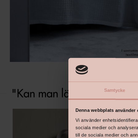
"Kan man lägga en heltäckn
Samtycke
Denna webbplats använder 
Vi använder enhetsidentifierar
sociala medier och analysera 
till de sociala medier och a