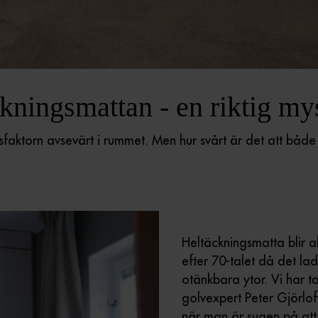
kningsmattan - en riktig my
ktorn avsevärt i rummet. Men hur svårt är det att både v
Heltäckningsmatta blir al
efter 70-talet då det l
otänkbara ytor. Vi har 
golvexpert Peter Gjörlof
när man är sugen på att