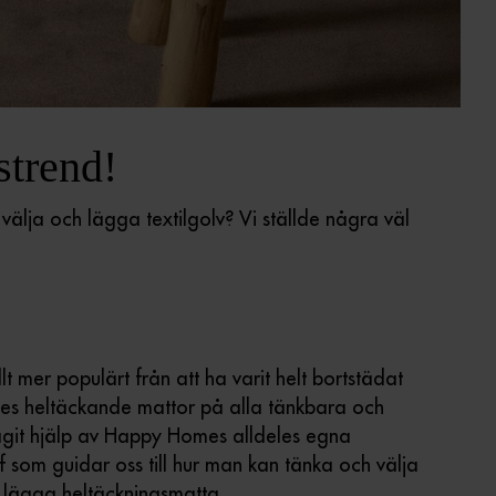
strend!
älja och lägga textilgolv? Vi ställde några väl
lt mer populärt från att ha varit helt bortstädat
ades heltäckande mattor på alla tänkbara och
tagit hjälp av Happy Homes alldeles egna
f som guidar oss till hur man kan tänka och välja
 lägga heltäckningsmatta.