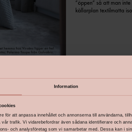
”öppen” så att man inte s
källarplan textilmatta i
ingsmatta själv? – Absolut, de
Information
cookies
e för att anpassa innehållet och annonserna till användarna, tillh
Det finns lite olik
vår trafik. Vi vidarebefordrar även sådana identifierare och anna
berätta lite om de
nnons- och analysföretag som vi samarbetar med. Dessa kan i sin