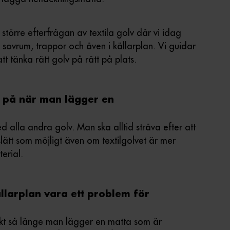
 större efterfrågan av textila golv där vi idag
, sovrum, trappor och även i källarplan. Vi guidar
 att tänka rätt golv på rätt på plats.
 på när man lägger en
alla andra golv. Man ska alltid sträva efter att
lätt som möjligt även om textilgolvet är mer
erial.
ällarplan vara ett problem för
rkt så länge man lägger en matta som är