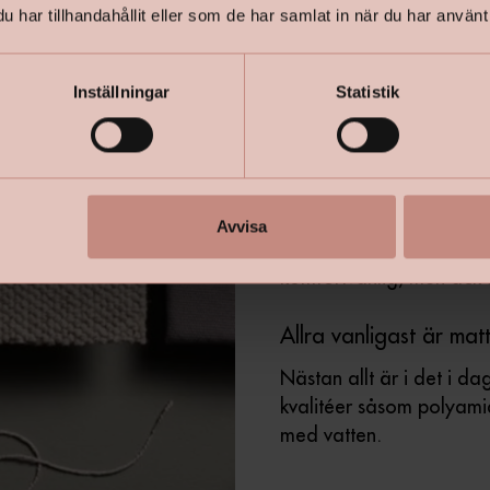
har tillhandahållit eller som de har samlat in när du har använt 
– Ullmatta är ju en natu
ullmattan till är att den
Inställningar
Statistik
lätt i den. När rengöri
vatten utan medel från 
Sisal är ju också ett nat
Avvisa
nackdel då den kan upple
komfortvänlig, men ack 
Allra vanligast är mat
Nästan allt är i det i da
kvalitéer såsom polyami
med vatten.