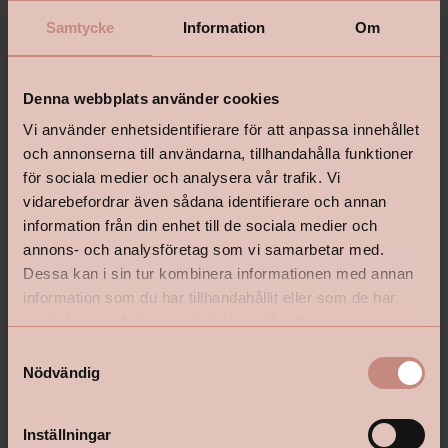
Samtycke
Information
Om
Denna webbplats använder cookies
Vi använder enhetsidentifierare för att anpassa innehållet
och annonserna till användarna, tillhandahålla funktioner
för sociala medier och analysera vår trafik. Vi
vidarebefordrar även sådana identifierare och annan
information från din enhet till de sociala medier och
annons- och analysföretag som vi samarbetar med.
Dessa kan i sin tur kombinera informationen med annan
information som du har tillhandahållit eller som de har
samlat in när du har använt deras tjänster.
S
Nödvändig
a
m
t
Inställningar