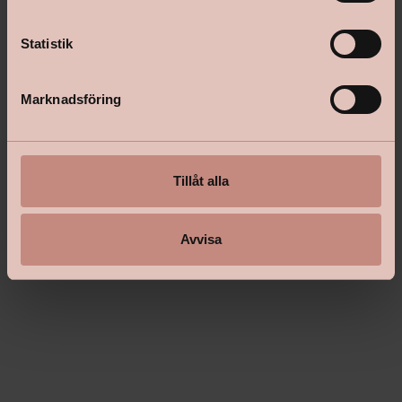
y
c
k
Statistik
e
s
Marknadsföring
v
a
l
Tillåt alla
Avvisa