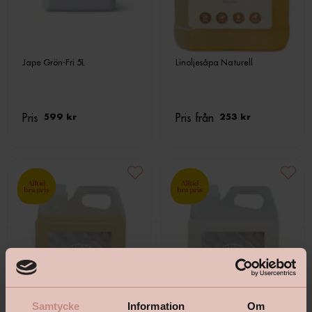
Jape Grön-Fri 5L
Linoljesåpa Naturell
Pris
Pris från
599 kr
253 kr
Samtycke
Information
Om