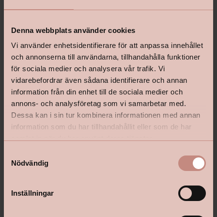
Gammeldags Trallsåpa
Gammeldags Trallsåpa
Denna webbplats använder cookies
Ofärgad
Vitpigmenterad
Vi använder enhetsidentifierare för att anpassa innehållet
och annonserna till användarna, tillhandahålla funktioner
2,5L
2,5L
för sociala medier och analysera vår trafik. Vi
vidarebefordrar även sådana identifierare och annan
information från din enhet till de sociala medier och
Pris
Pris
269 kr
269 kr
annons- och analysföretag som vi samarbetar med.
Dessa kan i sin tur kombinera informationen med annan
information som du har tillhandahållit eller som de har
samlat in när du har använt deras tjänster.
S
Nödvändig
a
m
t
Inställningar
y
c