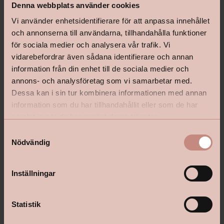
Denna webbplats använder cookies
Vi använder enhetsidentifierare för att anpassa innehållet
och annonserna till användarna, tillhandahålla funktioner
för sociala medier och analysera vår trafik. Vi
vidarebefordrar även sådana identifierare och annan
information från din enhet till de sociala medier och
annons- och analysföretag som vi samarbetar med.
Dessa kan i sin tur kombinera informationen med annan
information som du har tillhandahållit eller som de har
samlat in när du har använt deras tjänster.
S
Nödvändig
a
m
t
Inställningar
y
c
k
Statistik
e