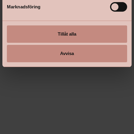
s
Marknadsföring
v
a
l
Tillåt alla
Avvisa