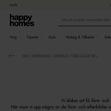
Proffs
Färg
Tapeter
Golv
Verktyg & Tillbehör
Kake
HEM
INSPIRATION
ÅTERBRUK
FÖRE- OCH EFTER
Vi älskar att få före- och 
Här visar vi upp några av de före- och efterbilder vi