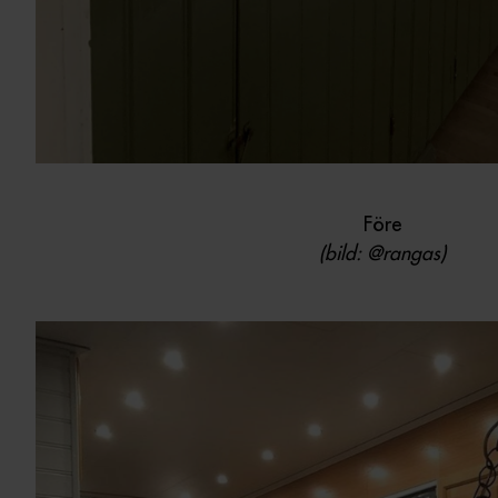
Före
(bild: @rangas)