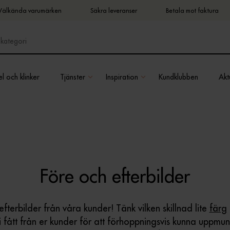
Välkända varumärken
Säkra leveranser
Betala mot faktura
l och klinker
Tjänster
Inspiration
Kundklubben
Aktu
Före och efterbilder
efterbilder från våra kunder! Tänk vilken skillnad lite
färg
 fått från er kunder för att förhoppningsvis kunna uppmunt