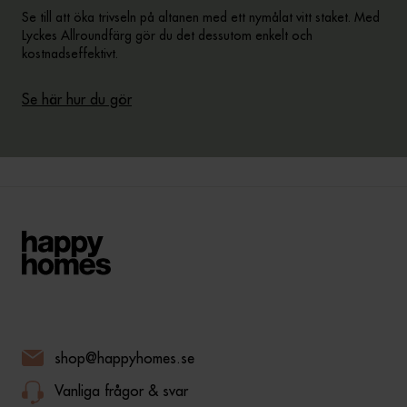
Se till att öka trivseln på altanen med ett nymålat vitt staket. Med
Lyckes Allroundfärg gör du det dessutom enkelt och
kostnadseffektivt.
Se här hur du gör
shop@happyhomes.se
Vanliga frågor & svar