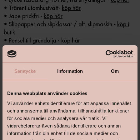
• Trärent utomhustvätt-
köp här
• Jape prickfri -
köp här
• Slippapper och slipklossar / alt. slipmaskin -
köp i
butik
• Pensel till grundolja -
köp här
• Fasadpensel -
köp här
• Lång vinkelpensel -
köp här
• Färgskrapa -
köp här
Samtycke
Information
Om
• Tvättborste för fasadtvätt -
köp i butik
• Förlängningsskaft till pensel -
köp i butik
• Täckpapp eller skyddsplast -
köp här
Denna webbplats använder cookies
Vi använder enhetsidentifierare för att anpassa innehållet
Ungefärlig total kostnad för att måla om
och annonserna till användarna, tillhandahålla funktioner
fasaden: 5280 kr
för sociala medier och analysera vår trafik. Vi
vidarebefordrar även sådana identifierare och annan
information från din enhet till de sociala medier och