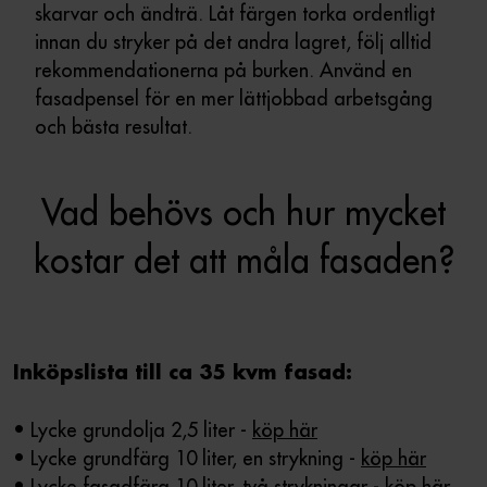
skarvar och ändträ. Låt färgen torka ordentligt
innan du stryker på det andra lagret, följ alltid
rekommendationerna på burken. Använd en
fasadpensel för en mer lättjobbad arbetsgång
och bästa resultat.
Vad behövs och hur mycket
kostar det att måla fasaden?
Inköpslista till ca 35 kvm fasad:
• Lycke grundolja 2,5 liter -
köp här
• Lycke grundfärg 10 liter, en strykning -
köp här
• Lycke fasadfärg 10 liter, två strykningar -
köp här