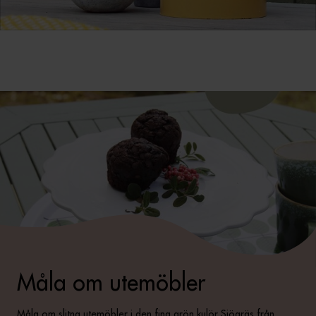
Måla om utemöbler
Måla om slitna utemöbler i den fina grön kulör Sjögräs från