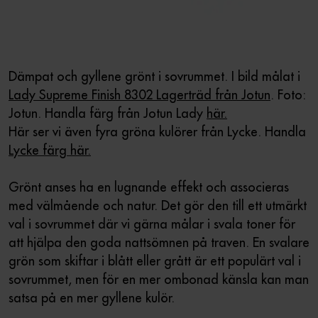
Dämpat och gyllene grönt i sovrummet. I bild målat i
Lady Supreme Finish 8302 Lagerträd från Jotun
. Foto:
Jotun. Handla färg från Jotun Lady
här.
Här ser vi även fyra gröna kulörer från Lycke. Handla
Lycke färg här.
Grönt anses ha en lugnande effekt och associeras
med välmående och natur. Det gör den till ett utmärkt
val i sovrummet där vi gärna målar i svala toner för
att hjälpa den goda nattsömnen på traven. En svalare
grön som skiftar i blått eller grått är ett populärt val i
sovrummet, men för en mer ombonad känsla kan man
satsa på en mer gyllene kulör.