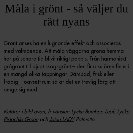
Måla i grönt - så väljer du
rätt nyans
Grönt anses ha en lugnande effekt och associeras
med välmående. Att måla väggarna gröna hemma
har på senare tid blivit riktigt poppis. Från harmoniskt
grågrönt till djupt skogsgrönt – den fina kulören finns i
en mängd olika tappningar. Dämpad, frisk eller
frodig – oavsett rum så är det en trevlig färg att
omge sig med.
Kulörer i bild ovan, fr vänster:
Lycke Bamboo Leaf,
Lycke
Pistachio Green
och
Jotun LADY
Palmetto.