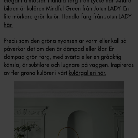
elegant atmosfär. Handla färg från Lycke
här.
Andra
bilden är kulören
Mindful Green
från Jotun LADY. En
lite mörkare grön kulör.
Handla färg från Jotun LADY
här.
Precis som den gröna nyansen är varm eller kall så
påverkar det om den är dämpad eller klar. En
dämpad grön färg, med svärta eller en gråaktig
känsla, är subtilare och lugnare på väggen. Inspireras
av fler gröna kulörer i vårt
kulörgalleri här.