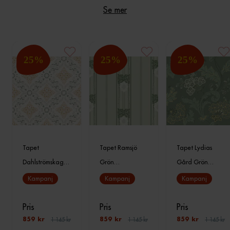
Se mer
25
%
25
%
25
%
Tapet
Tapet Ramsjö
Tapet Lydias
Dahlströmskagår
Grön
Gård Grön
den Gul
Gammalsvenska
Gammalsvenska
Kampanj
Kampanj
Kampanj
Gammalsvenska
Qu
Qu
Qu
Pris
Pris
Pris
1 145 kr
1 145 kr
1 145 kr
859 kr
859 kr
859 kr