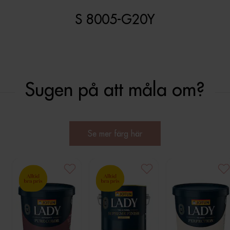
S 8005-G20Y
Sugen på att måla om?
Se mer färg här