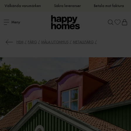
Välkända varumärken
Säkra leveranser
Betala mot faktura
Meny
HEM
FÄRG
MÅLA UTOMHUS
METALLFÄRG