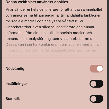
Denna webbplats använder cookies
Vi använder enhetsidentifierare för att anpassa innehållet
och annonserna till användarna, tillhandahålla funktioner
för sociala medier och analysera vår trafik. Vi
vidarebefordrar även sådana identifierare och annan
information från din enhet till de sociala medier och
annons- och analysföretag som vi samarbetar med.
Dessa kan i sin tur kombinera informationen med annan
information som du har tillhandahållit eller som de har
samlat in när du har använt deras tjänster.
shop@happyhomes.se
S
Nödvändig
a
Vanliga frågor & svar
m
Kontakta din butik
t
Inställningar
y
c
k
Statistik
e
Följ oss: