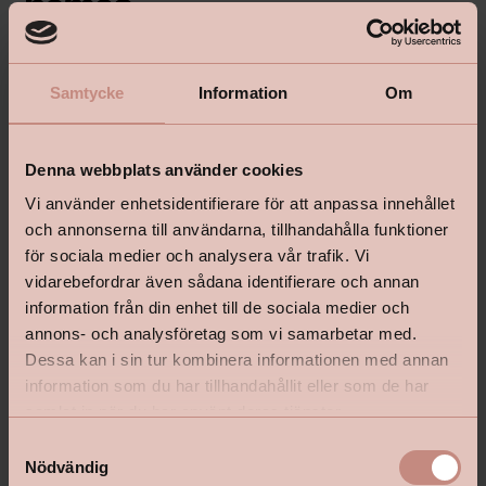
Samtycke
Information
Om
shop@happyhomes.se
Vanliga frågor & svar
Denna webbplats använder cookies
Kontakta din butik
Vi använder enhetsidentifierare för att anpassa innehållet
och annonserna till användarna, tillhandahålla funktioner
för sociala medier och analysera vår trafik. Vi
vidarebefordrar även sådana identifierare och annan
Följ oss:
information från din enhet till de sociala medier och
annons- och analysföretag som vi samarbetar med.
Dessa kan i sin tur kombinera informationen med annan
information som du har tillhandahållit eller som de har
Om Happy Homes
samlat in när du har använt deras tjänster.
S
Happy Homes är Sveriges äldsta frivilliga färghandelskedja med
Nödvändig
cirka 80 butiker runt om i landet, alla med lokala rötter. Våra
a